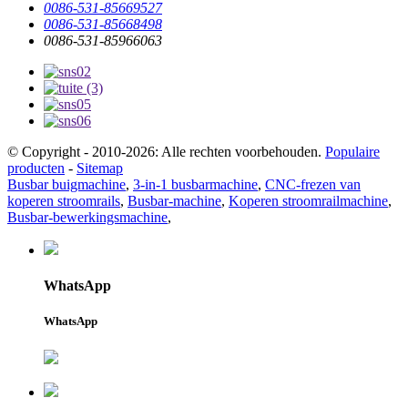
0086-531-85669527
0086-531-85668498
0086-531-85966063
© Copyright - 2010-2026: Alle rechten voorbehouden.
Populaire
producten
-
Sitemap
Busbar buigmachine
,
3-in-1 busbarmachine
,
CNC-frezen van
koperen stroomrails
,
Busbar-machine
,
Koperen stroomrailmachine
,
Busbar-bewerkingsmachine
,
WhatsApp
WhatsApp