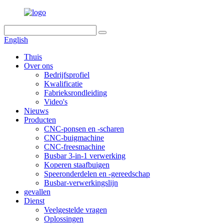
English
Thuis
Over ons
Bedrijfsprofiel
Kwalificatie
Fabrieksrondleiding
Video's
Nieuws
Producten
CNC-ponsen en -scharen
CNC-buigmachine
CNC-freesmachine
Busbar 3-in-1 verwerking
Koperen staafbuigen
Speeronderdelen en -gereedschap
Busbar-verwerkingslijn
gevallen
Dienst
Veelgestelde vragen
Oplossingen