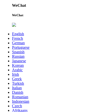
WeChat
WeChat
English
French
German
Portuguese
Spanish
Russian
Japanese
Korean
Arabic
Irish
Greek
Turkish
Italian
Danish
Romanian
Indonesian
Czech
Afrikaans