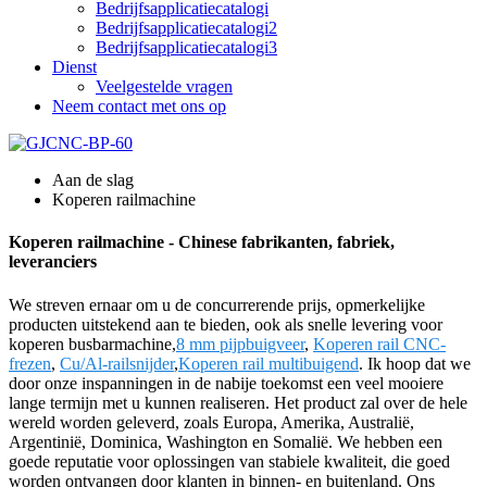
Bedrijfsapplicatiecatalogi
Bedrijfsapplicatiecatalogi2
Bedrijfsapplicatiecatalogi3
Dienst
Veelgestelde vragen
Neem contact met ons op
Aan de slag
Koperen railmachine
Koperen railmachine - Chinese fabrikanten, fabriek,
leveranciers
We streven ernaar om u de concurrerende prijs, opmerkelijke
producten uitstekend aan te bieden, ook als snelle levering voor
koperen busbarmachine,
8 mm pijpbuigveer
,
Koperen rail CNC-
frezen
,
Cu/Al-railsnijder
,
Koperen rail multibuigend
. Ik hoop dat we
door onze inspanningen in de nabije toekomst een veel mooiere
lange termijn met u kunnen realiseren. Het product zal over de hele
wereld worden geleverd, zoals Europa, Amerika, Australië,
Argentinië, Dominica, Washington en Somalië. We hebben een
goede reputatie voor oplossingen van stabiele kwaliteit, die goed
worden ontvangen door klanten in binnen- en buitenland. Ons