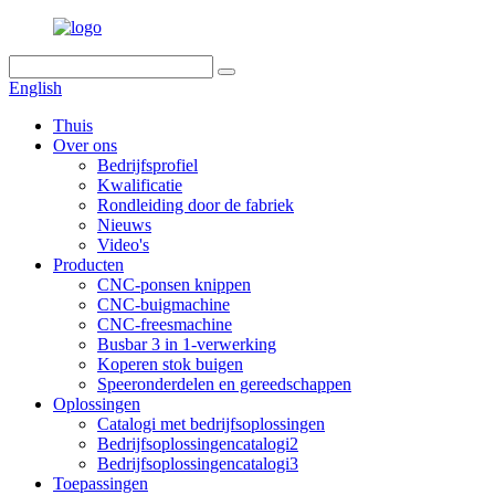
English
Thuis
Over ons
Bedrijfsprofiel
Kwalificatie
Rondleiding door de fabriek
Nieuws
Video's
Producten
CNC-ponsen knippen
CNC-buigmachine
CNC-freesmachine
Busbar 3 in 1-verwerking
Koperen stok buigen
Speeronderdelen en gereedschappen
Oplossingen
Catalogi met bedrijfsoplossingen
Bedrijfsoplossingencatalogi2
Bedrijfsoplossingencatalogi3
Toepassingen