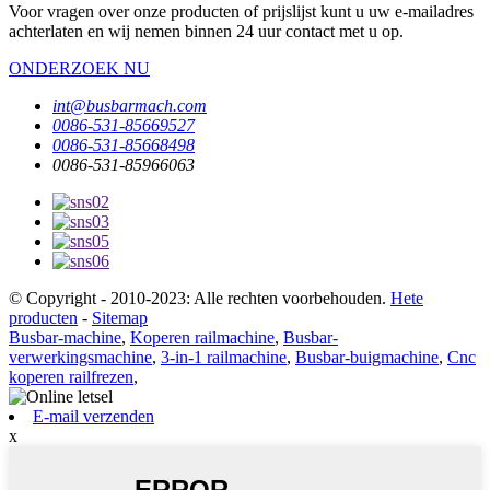
Voor vragen over onze producten of prijslijst kunt u uw e-mailadres
achterlaten en wij nemen binnen 24 uur contact met u op.
ONDERZOEK NU
int@busbarmach.com
0086-531-85669527
0086-531-85668498
0086-531-85966063
© Copyright - 2010-2023: Alle rechten voorbehouden.
Hete
producten
-
Sitemap
Busbar-machine
,
Koperen railmachine
,
Busbar-
verwerkingsmachine
,
3-in-1 railmachine
,
Busbar-buigmachine
,
Cnc
koperen railfrezen
,
E-mail verzenden
x