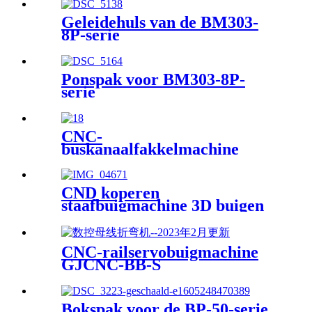
Geleidehuls van de BM303-
8P-serie
Ponspak voor BM303-8P-
serie
CNC-
buskanaalfakkelmachine
GJCNC-BD
CND koperen
staafbuigmachine 3D buigen
GJCNC-CBG
CNC-railservobuigmachine
GJCNC-BB-S
Bokspak voor de BP-50-serie