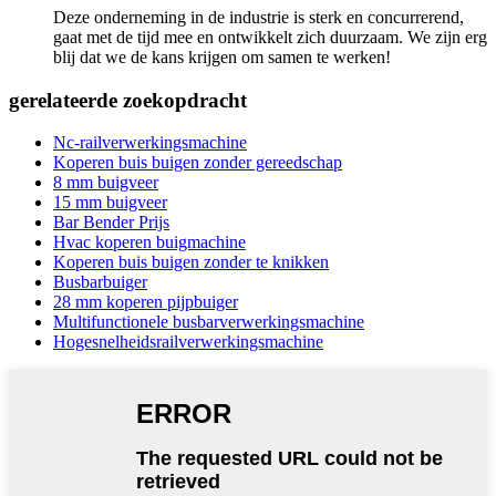
Deze onderneming in de industrie is sterk en concurrerend,
gaat met de tijd mee en ontwikkelt zich duurzaam. We zijn erg
blij dat we de kans krijgen om samen te werken!
gerelateerde zoekopdracht
Nc-railverwerkingsmachine
Koperen buis buigen zonder gereedschap
8 mm buigveer
15 mm buigveer
Bar Bender Prijs
Hvac koperen buigmachine
Koperen buis buigen zonder te knikken
Busbarbuiger
28 mm koperen pijpbuiger
Multifunctionele busbarverwerkingsmachine
Hogesnelheidsrailverwerkingsmachine