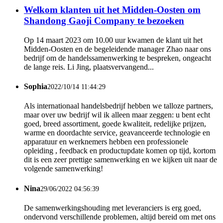
Welkom klanten uit het Midden-Oosten om
Shandong Gaoji Company te bezoeken
Op 14 maart 2023 om 10.00 uur kwamen de klant uit het
Midden-Oosten en de begeleidende manager Zhao naar ons
bedrijf om de handelssamenwerking te bespreken, ongeacht
de lange reis. Li Jing, plaatsvervangend...
Sophia
2022/10/14 11:44:29
Als internationaal handelsbedrijf hebben we talloze partners,
maar over uw bedrijf wil ik alleen maar zeggen: u bent echt
goed, breed assortiment, goede kwaliteit, redelijke prijzen,
warme en doordachte service, geavanceerde technologie en
apparatuur en werknemers hebben een professionele
opleiding , feedback en productupdate komen op tijd, kortom
dit is een zeer prettige samenwerking en we kijken uit naar de
volgende samenwerking!
Nina
29/06/2022 04:56:39
De samenwerkingshouding met leveranciers is erg goed,
ondervond verschillende problemen, altijd bereid om met ons