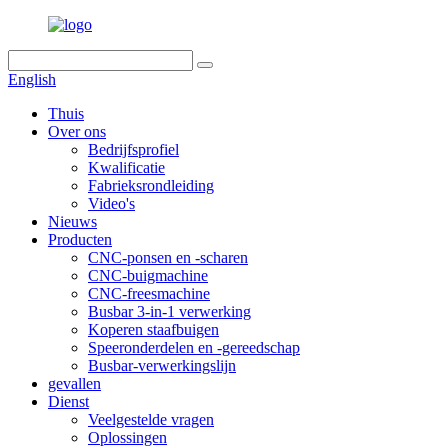
English
Thuis
Over ons
Bedrijfsprofiel
Kwalificatie
Fabrieksrondleiding
Video's
Nieuws
Producten
CNC-ponsen en -scharen
CNC-buigmachine
CNC-freesmachine
Busbar 3-in-1 verwerking
Koperen staafbuigen
Speeronderdelen en -gereedschap
Busbar-verwerkingslijn
gevallen
Dienst
Veelgestelde vragen
Oplossingen