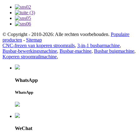
© Copyright - 2010-2026: Alle rechten voorbehouden.
Populaire
producten
-
Sitemap
CNC-frezen van koperen stroomrails
,
3-in-1 busbarmachine
,
Busbar-bewerkingsmachine
,
Busbar-machine
,
Busbar buigmachine
,
Koperen stroomrailmachine
,
WhatsApp
WhatsApp
WeChat