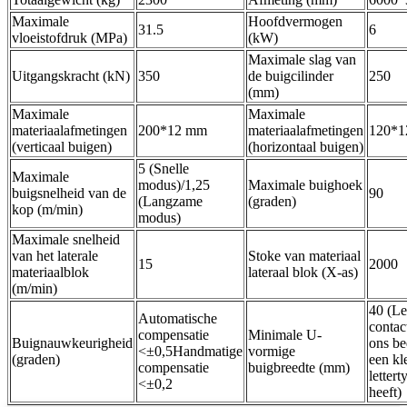
Maximale
Hoofdvermogen
31.5
6
vloeistofdruk (MPa)
(kW)
Maximale slag van
Uitgangskracht (kN)
350
de buigcilinder
250
(mm)
Maximale
Maximale
materiaalafmetingen
200*12 mm
materiaalafmetingen
120*
(verticaal buigen)
(horizontaal buigen)
5 (Snelle
Maximale
modus)/1,25
Maximale buighoek
buigsnelheid van de
90
(Langzame
(graden)
kop (m/min)
modus)
Maximale snelheid
van het laterale
Stoke van materiaal
15
2000
materiaalblok
lateraal blok (X-as)
(m/min)
40 (Le
Automatische
contac
compensatie
Minimale U-
Buignauwkeurigheid
ons bed
<±0,5
Handmatige
vormige
(graden)
een kl
compensatie
buigbreedte (mm)
letter
<±0,2
heeft)