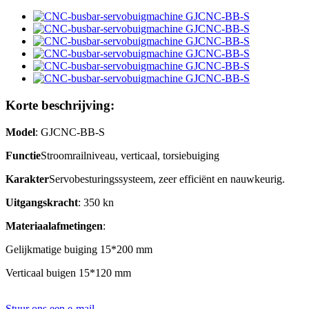
Korte beschrijving:
Model
: GJCNC-BB-S
Functie
Stroomrailniveau, verticaal, torsiebuiging
Karakter
Servobesturingssysteem, zeer efficiënt en nauwkeurig.
Uitgangskracht
: 350 kn
Materiaalafmetingen
:
Gelijkmatige buiging 15*200 mm
Verticaal buigen 15*120 mm
Stuur ons een e-mail.