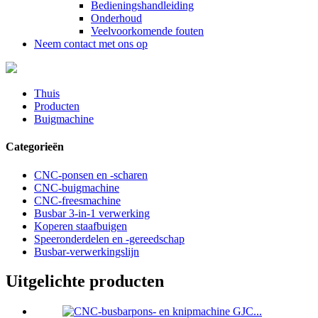
Bedieningshandleiding
Onderhoud
Veelvoorkomende fouten
Neem contact met ons op
Thuis
Producten
Buigmachine
Categorieën
CNC-ponsen en -scharen
CNC-buigmachine
CNC-freesmachine
Busbar 3-in-1 verwerking
Koperen staafbuigen
Speeronderdelen en -gereedschap
Busbar-verwerkingslijn
Uitgelichte producten