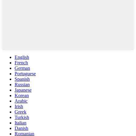
English
French
German
Portuguese
Spanish
Russian
Japanese
Korean
Arabic
Irish
Greek
Turkish
Italian
Danish
Romanian