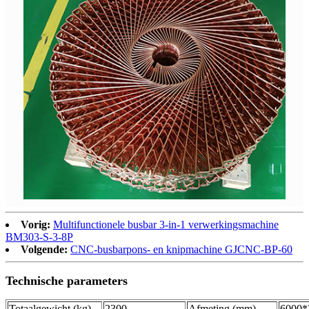
Vorig:
Multifunctionele busbar 3-in-1 verwerkingsmachine
BM303-S-3-8P
Volgende:
CNC-busbarpons- en knipmachine GJCNC-BP-60
Technische parameters
Totaalgewicht (kg)
2300
Afmeting (mm)
6000*